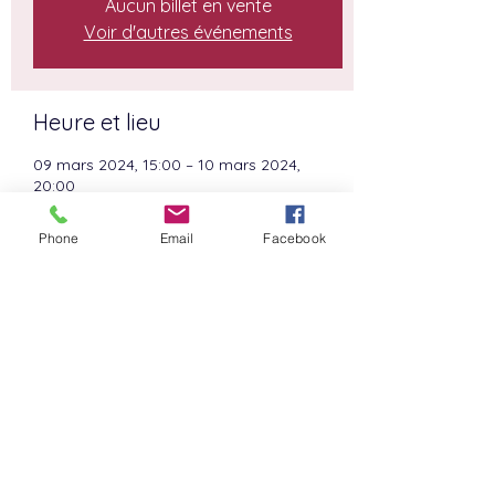
Aucun billet en vente
Voir d'autres événements
Heure et lieu
09 mars 2024, 15:00 – 10 mars 2024,
20:00
Couvin, Rue de la ravalagne 9, 5660
Couvin, Belgique
Phone
Email
Facebook